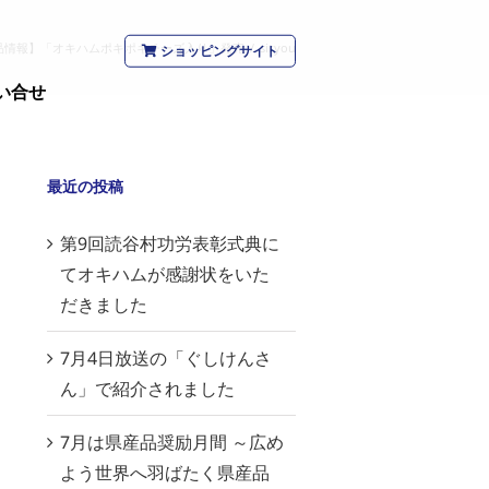
品情報】「オキハムポキポキチーズ入り」発売
/
siryou
ショッピングサイト
い合せ
最近の投稿
第9回読谷村功労表彰式典に
てオキハムが感謝状をいた
だきました
7月4日放送の「ぐしけんさ
ん」で紹介されました
7月は県産品奨励月間 ～広め
よう世界へ羽ばたく県産品