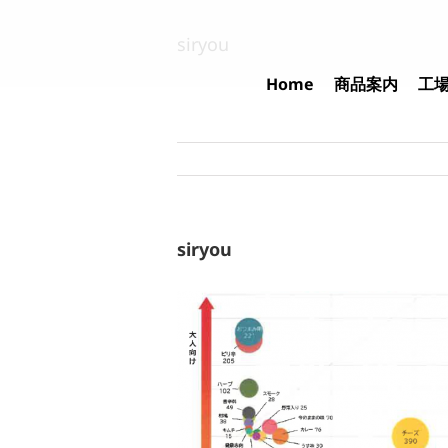
Skip
to
siryou
content
Home
商品案内
工
siryou