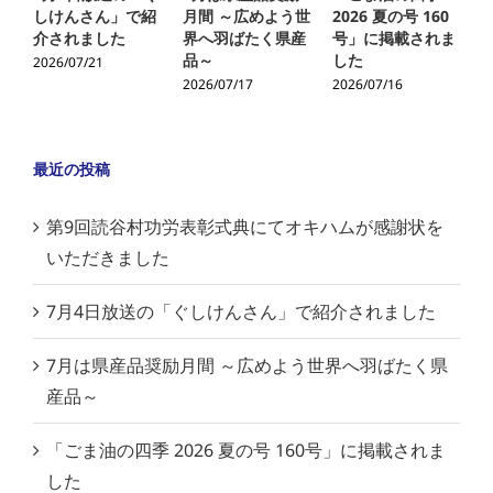
しけんさん」で紹
月間 ～広めよう世
2026 夏の号 160
介されました
界へ羽ばたく県産
号」に掲載されま
品～
した
2026/07/21
2
2026/07/17
2026/07/16
最近の投稿
第9回読谷村功労表彰式典にてオキハムが感謝状を
いただきました
7月4日放送の「ぐしけんさん」で紹介されました
7月は県産品奨励月間 ～広めよう世界へ羽ばたく県
産品～
「ごま油の四季 2026 夏の号 160号」に掲載されま
した