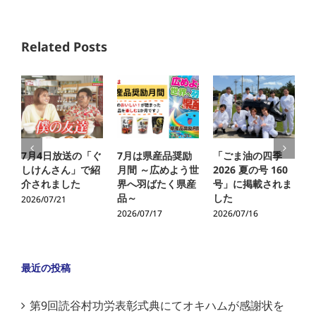
Related Posts
7月4日放送の「ぐ
7月は県産品奨励
「ごま油の四季
しけんさん」で紹
月間 ～広めよう世
2026 夏の号 160
介されました
界へ羽ばたく県産
号」に掲載されま
品～
した
2026/07/21
2
2026/07/17
2026/07/16
最近の投稿
第9回読谷村功労表彰式典にてオキハムが感謝状を