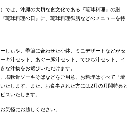
ム）では、沖縄の大切な食文化である『琉球料理』の継
の『琉球料理の日』に、琉球料理御膳などのメニューを特
ゅーしぃや、季節に合わせた小鉢、ミニデザートなどがセ
ソーキ汁セット、あぐー豚汁セット、てびち汁セット、イ
好きな汁物をお選びいただけます。
食、塩軟骨ソーキそばなどをご用意。お料理はすべて「琉
供いたします。また、お食事された方には
2
月の月間特典と
ービスいたします。
、お気軽にお越しください。