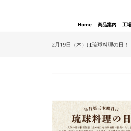
Skip
to
content
Home
商品案内
工
2月19日（木）は琉球料理の日！
View
Larger
Image