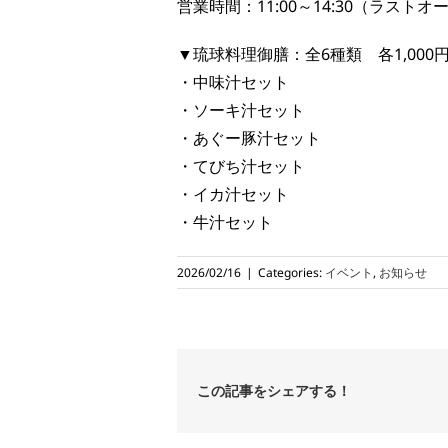
営業時間：
11:00
～
14:30
（ラストオ
▼琉球料理御膳：全
6
種類 各
1,000
・中味汁セット
・ソーキ汁セット
・あぐー豚汁セット
・てびち汁セット
・イカ汁セット
・牛汁セット
2026/02/16
|
Categories:
イベント
,
お知らせ
この記事をシェアする！