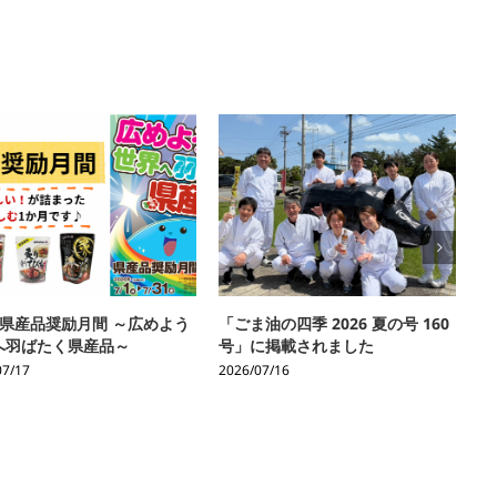
は県産品奨励月間 ～広めよう
「ごま油の四季 2026 夏の号 160
【
へ羽ばたく県産品～
号」に掲載されました
は
07/17
2026/07/16
20