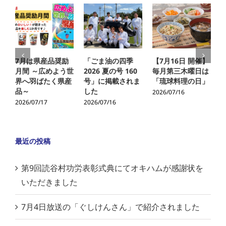
7月は県産品奨励
「ごま油の四季
【7月16日 開催】
月間 ～広めよう世
2026 夏の号 160
毎月第三木曜日は
界へ羽ばたく県産
号」に掲載されま
「琉球料理の日」
品～
した
2026/07/16
2026/07/17
2026/07/16
2
最近の投稿
第9回読谷村功労表彰式典にてオキハムが感謝状を
いただきました
7月4日放送の「ぐしけんさん」で紹介されました