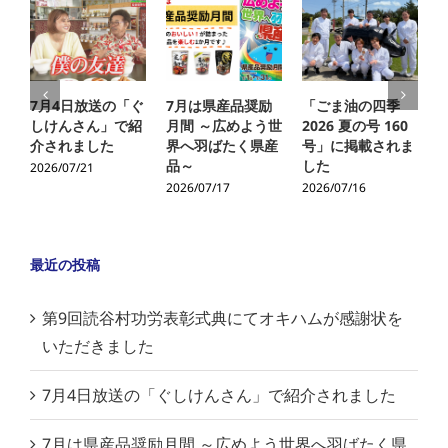
7月4日放送の「ぐ
7月は県産品奨励
「ごま油の四季
しけんさん」で紹
月間 ～広めよう世
2026 夏の号 160
介されました
界へ羽ばたく県産
号」に掲載されま
品～
した
2026/07/21
2
2026/07/17
2026/07/16
最近の投稿
第9回読谷村功労表彰式典にてオキハムが感謝状を
いただきました
7月4日放送の「ぐしけんさん」で紹介されました
7月は県産品奨励月間 ～広めよう世界へ羽ばたく県