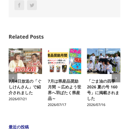
Facebook
Twitter
Related Posts
7月4日放送の「ぐ
7月は県産品奨励
「ごま油の四季
しけんさん」で紹
月間 ～広めよう世
2026 夏の号 160
介されました
界へ羽ばたく県産
号」に掲載されま
品～
した
2026/07/21
2
2026/07/17
2026/07/16
最近の投稿