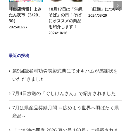
【出店情報】よみ
10月17日は「沖縄
「紅麹」について
たん夜市（3/29、
そば」の日！そば
2024/03/29
30）
にオススメの商品
を紹介します！
2025/03/27
2024/10/16
2
最近の投稿
第9回読谷村功労表彰式典にてオキハムが感謝状を
いただきました
7月4日放送の「ぐしけんさん」で紹介されました
7月は県産品奨励月間 ～広めよう世界へ羽ばたく県
産品～
「ごま油の四季 2026 夏の号 160号」に掲載されま