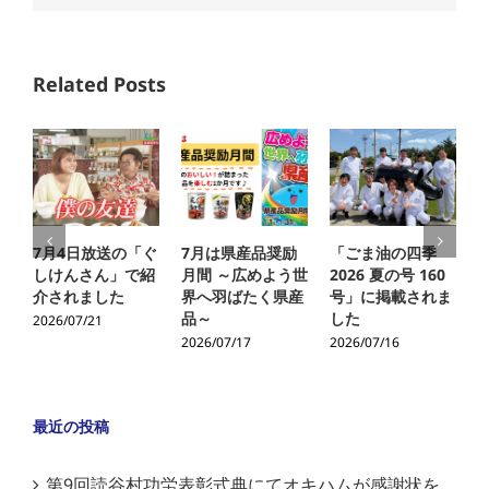
Related Posts
7月4日放送の「ぐ
7月は県産品奨励
「ごま油の四季
しけんさん」で紹
月間 ～広めよう世
2026 夏の号 160
介されました
界へ羽ばたく県産
号」に掲載されま
品～
した
2026/07/21
2
2026/07/17
2026/07/16
最近の投稿
第9回読谷村功労表彰式典にてオキハムが感謝状を