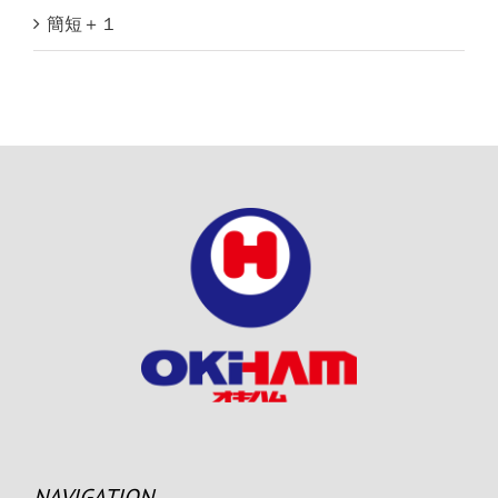
簡短＋１
NAVIGATION