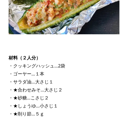
材料（２人分）
・クッキングハッシュ…2袋
・ゴーヤー…１本
・サラダ油…大さじ１
・★合わせみそ…大さじ２
・★砂糖…こさじ２
・★しょうゆ…小さじ１
・★削り節…５ｇ