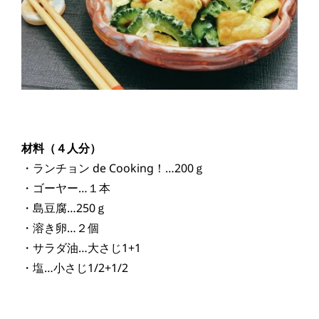
材料（４人分）
・ランチョン de Cooking！…200ｇ
・ゴーヤー…１本
・島豆腐…250ｇ
・溶き卵…２個
・サラダ油…大さじ1+1
・塩…小さじ1/2+1/2