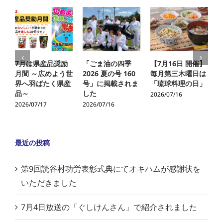
7月は県産品奨励
「ごま油の四季
【7月16日 開催】
月間 ～広めよう世
2026 夏の号 160
毎月第三木曜日は
界へ羽ばたく県産
号」に掲載されま
「琉球料理の日」
品～
した
2026/07/16
2026/07/17
2026/07/16
2
最近の投稿
第9回読谷村功労表彰式典にてオキハムが感謝状を
いただきました
7月4日放送の「ぐしけんさん」で紹介されました