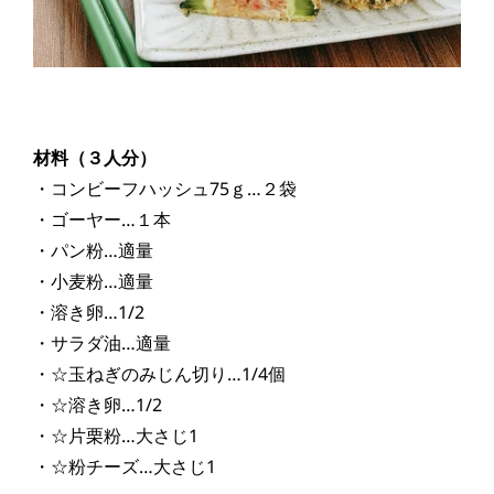
材料（３人分）
・コンビーフハッシュ75ｇ…２袋
・ゴーヤー…１本
・パン粉…適量
・小麦粉…適量
・溶き卵…1/2
・サラダ油…適量
・☆玉ねぎのみじん切り…1/4個
・☆溶き卵…1/2
・☆片栗粉…大さじ1
・☆粉チーズ…大さじ1