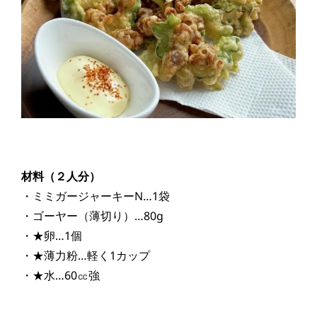
材料（２人分）
・ミミガージャーキーN…1袋
・ゴーヤー（薄切り）…80g
・★卵…1個
・★薄力粉…軽く1カップ
・★水…60㏄強