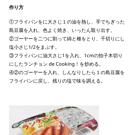
作り方
①フライパンをに大さじ１の油を熱し、手でちぎった
島豆腐を入れ、色よく焼き、いったん取り出す。
②ゴーヤーを二つに割って綿と種をとり、千切りにし
塩小さじ1/2をまぶす。
③フライパンに油大さじ1を入れ、1cmの拍子木切り
にしたランチョン de Cooking！を炒める。
④②のゴーヤーを入れ、しんなりしたら１の島豆腐を
フライパンに戻し、残りの塩で味を調える。