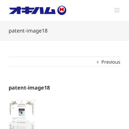
Skip
to
content
patent-image18
Previous
patent-image18