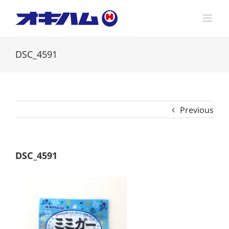
Skip
to
content
DSC_4591
Previous
DSC_4591