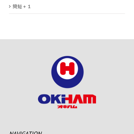
簡短＋１
NAVIGATION