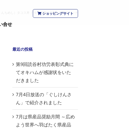
くんちめし）タコス丼
/
タコス丼（力飯）アイキャッチ
ショッピングサイト
い合せ
最近の投稿
第9回読谷村功労表彰式典に
てオキハムが感謝状をいた
だきました
7月4日放送の「ぐしけんさ
ん」で紹介されました
7月は県産品奨励月間 ～広め
よう世界へ羽ばたく県産品