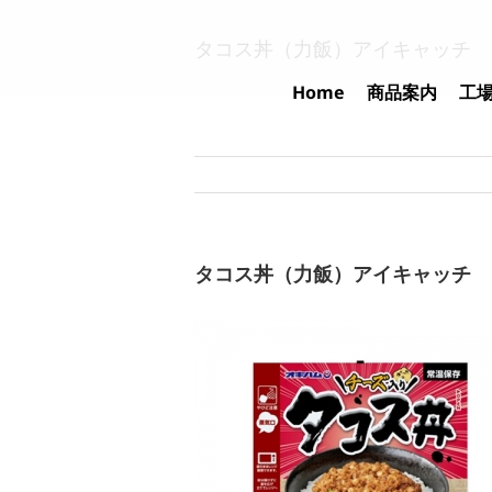
Skip
to
タコス丼（力飯）アイキャッチ
content
Home
商品案内
工
タコス丼（力飯）アイキャッチ