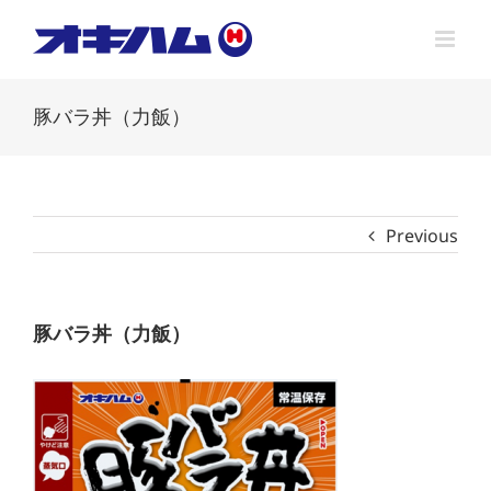
Skip
to
content
豚バラ丼（力飯）
Previous
豚バラ丼（力飯）