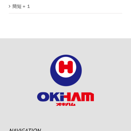
簡短＋１
NAVIGATION