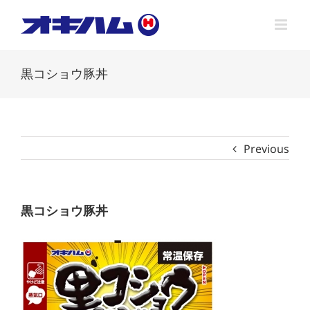
Skip
to
content
黒コショウ豚丼
Previous
黒コショウ豚丼