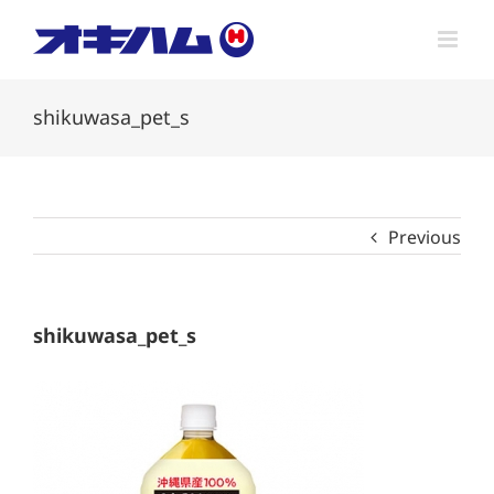
Skip
to
content
shikuwasa_pet_s
Previous
shikuwasa_pet_s