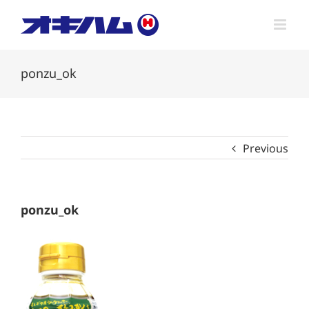
Skip
to
content
ponzu_ok
Previous
ponzu_ok