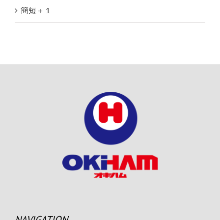
簡短＋１
NAVIGATION