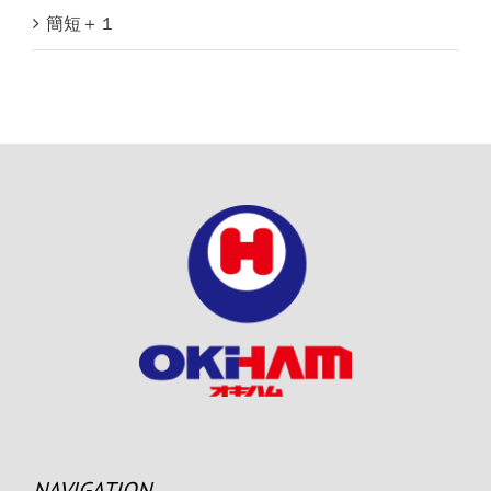
簡短＋１
NAVIGATION