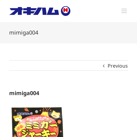
Skip
to
content
mimiga004
Previous
mimiga004