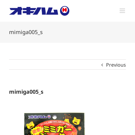
Skip
to
content
mimiga005_s
Previous
mimiga005_s