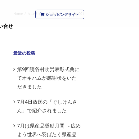
Home
/
タコライス ２袋入り
/
tacorice001
ショッピングサイト
い合せ
最近の投稿
第9回読谷村功労表彰式典に
てオキハムが感謝状をいた
だきました
7月4日放送の「ぐしけんさ
ん」で紹介されました
7月は県産品奨励月間 ～広め
よう世界へ羽ばたく県産品