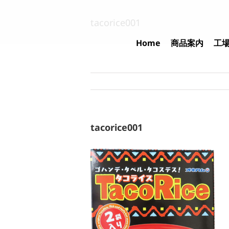
Skip
to
tacorice001
content
Home
商品案内
工
tacorice001