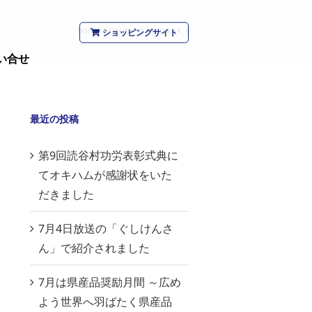
Home
/
Oh!ポーク
/
ohpork_s
ショッピングサイト
い合せ
最近の投稿
第9回読谷村功労表彰式典に
てオキハムが感謝状をいた
だきました
7月4日放送の「ぐしけんさ
ん」で紹介されました
7月は県産品奨励月間 ～広め
よう世界へ羽ばたく県産品