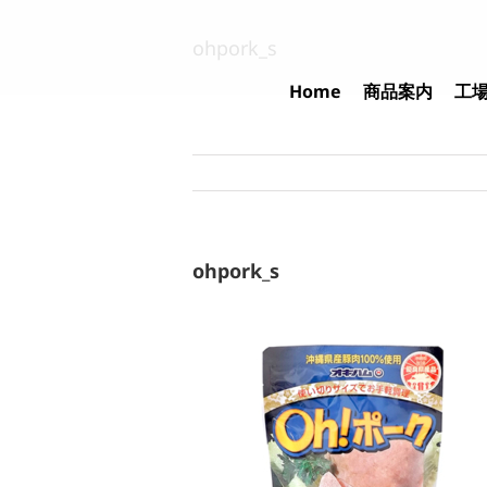
Skip
to
ohpork_s
content
Home
商品案内
工
ohpork_s