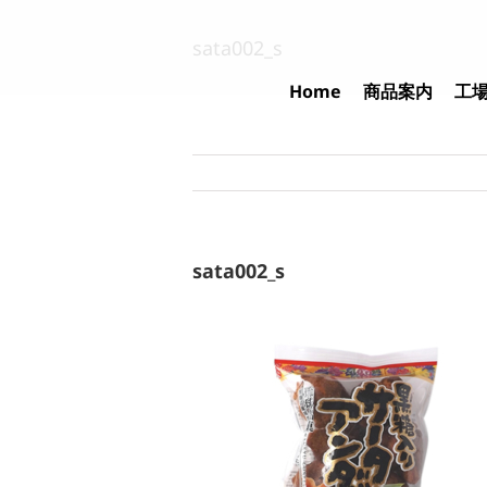
Skip
to
sata002_s
content
Home
商品案内
工
sata002_s