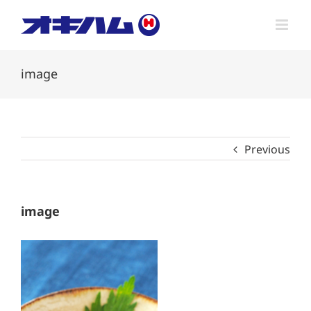
Skip
to
content
image
Previous
image