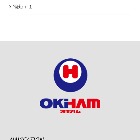
簡短＋１
NAVIGATION