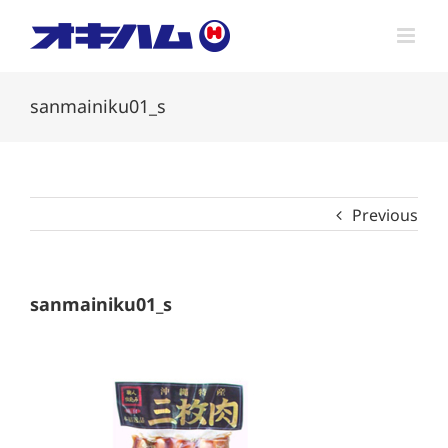
Skip
to
content
sanmainiku01_s
Previous
sanmainiku01_s