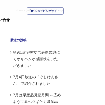
Home
/
沖縄そば屋の味 三枚肉
/
image
ショッピングサイト
い合せ
最近の投稿
第9回読谷村功労表彰式典に
てオキハムが感謝状をいた
だきました
7月4日放送の「ぐしけんさ
ん」で紹介されました
7月は県産品奨励月間 ～広め
よう世界へ羽ばたく県産品