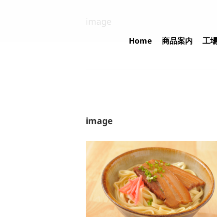
Skip
to
image
content
Home
商品案内
工
image