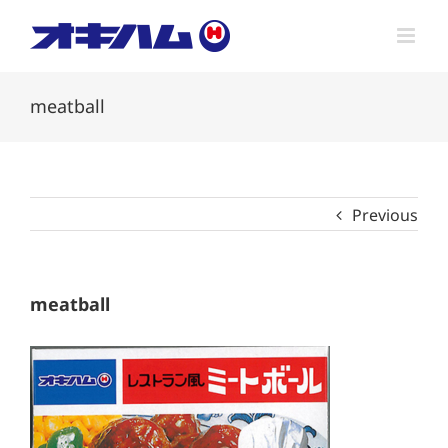
Skip
to
content
meatball
Previous
meatball