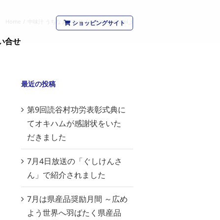
Home
/
中味汁 うちなぁレンジ
/
uchina_nakami_s
ショッピングサイト
い合せ
最近の投稿
第9回読谷村功労表彰式典に
てオキハムが感謝状をいた
だきました
7月4日放送の「ぐしけんさ
ん」で紹介されました
7月は県産品奨励月間 ～広め
よう世界へ羽ばたく県産品