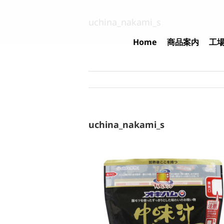
Skip
to
uchina_nakami_s
content
Home
商品案内
工
uchina_nakami_s