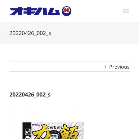
Skip
to
content
20220426_002_s
Previous
20220426_002_s