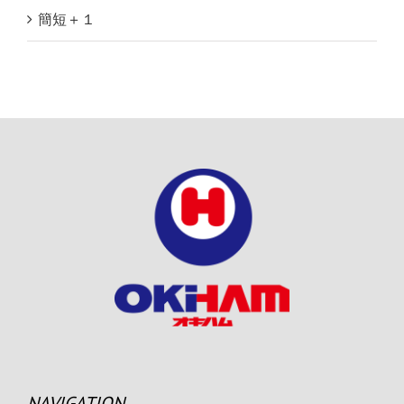
簡短＋１
NAVIGATION