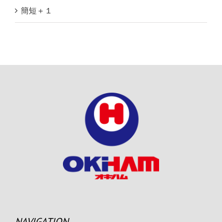
簡短＋１
NAVIGATION