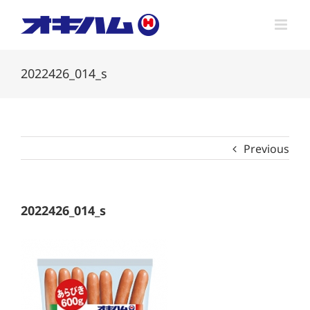
Skip
to
content
2022426_014_s
Previous
2022426_014_s