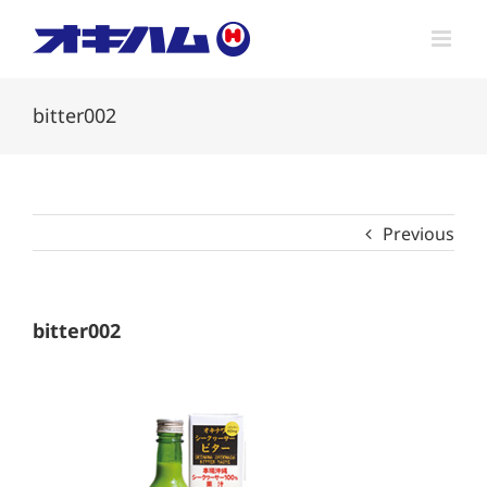
Skip
to
content
bitter002
Previous
bitter002