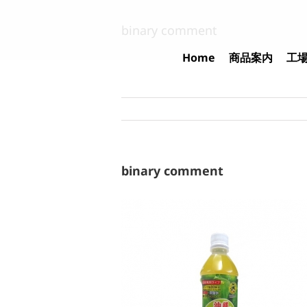
Skip
to
binary comment
content
Home
商品案内
工
binary comment