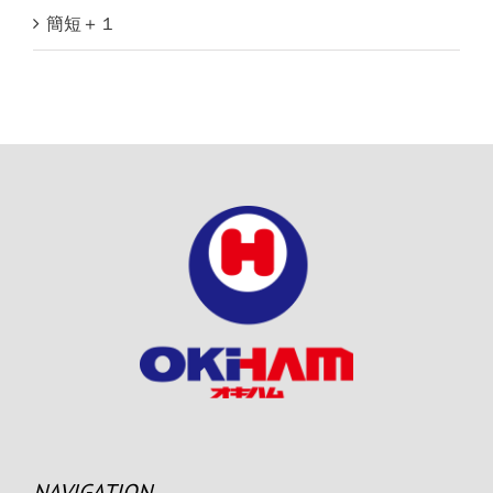
簡短＋１
NAVIGATION