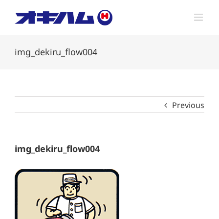
Skip
to
content
img_dekiru_flow004
Previous
img_dekiru_flow004