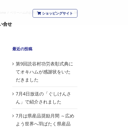
ome
/
ベリーハムのお月見バーガー
/
01ベリーハム04
ショッピングサイト
い合せ
最近の投稿
第9回読谷村功労表彰式典に
てオキハムが感謝状をいた
だきました
7月4日放送の「ぐしけんさ
ん」で紹介されました
7月は県産品奨励月間 ～広め
よう世界へ羽ばたく県産品