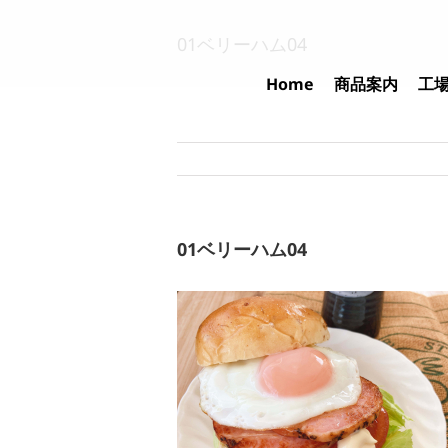
Skip
to
01ベリーハム04
content
Home
商品案内
工
01ベリーハム04