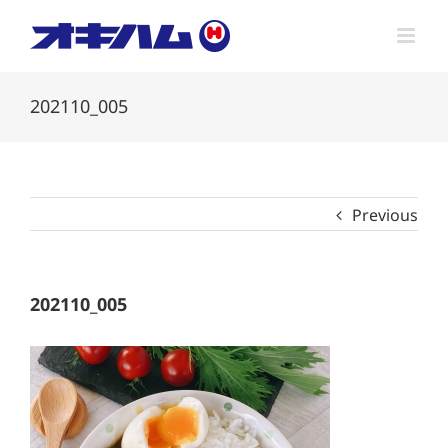
Skip
to
content
202110_005
Previous
202110_005