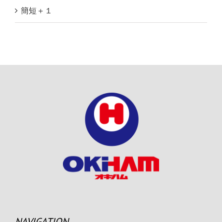
簡短＋１
NAVIGATION