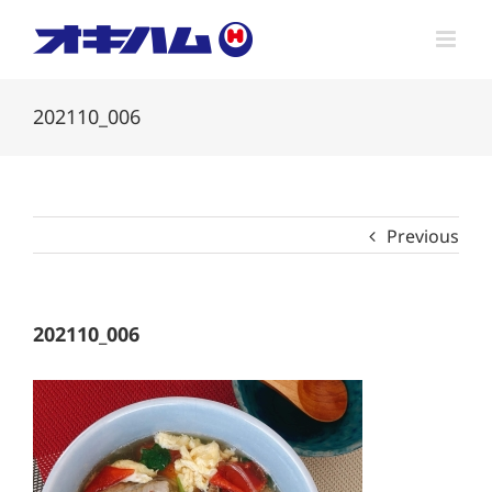
Skip
to
content
202110_006
Previous
202110_006