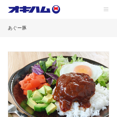
Skip
to
content
あぐー豚