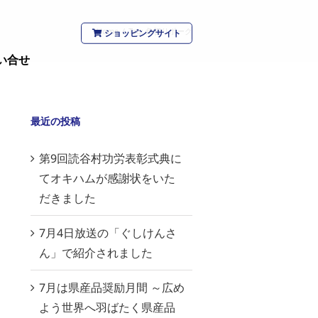
Home
/
Tag:
角切りポーク
ショッピングサイト
い合せ
最近の投稿
第9回読谷村功労表彰式典に
てオキハムが感謝状をいた
だきました
7月4日放送の「ぐしけんさ
ん」で紹介されました
7月は県産品奨励月間 ～広め
よう世界へ羽ばたく県産品