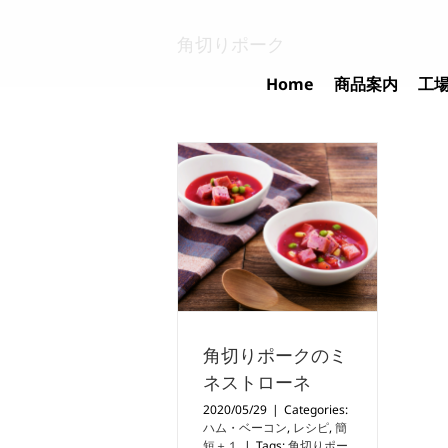
Skip
to
角切りポーク
content
Home
商品案内
工
角切りポークのミ
ネストローネ
2020/05/29
|
Categories:
ハム・ベーコン
,
レシピ
,
簡
短＋１
|
Tags:
角切りポー