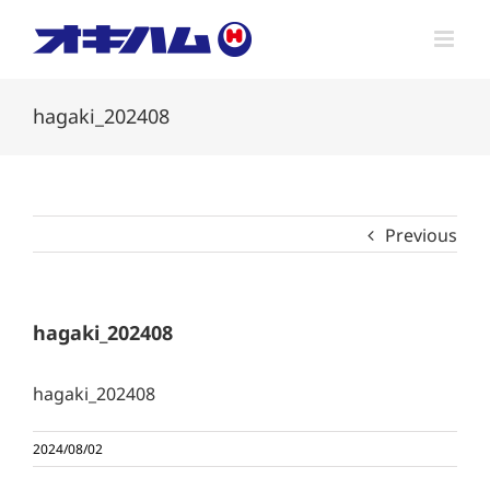
Skip
to
content
hagaki_202408
Previous
hagaki_202408
hagaki_202408
2024/08/02