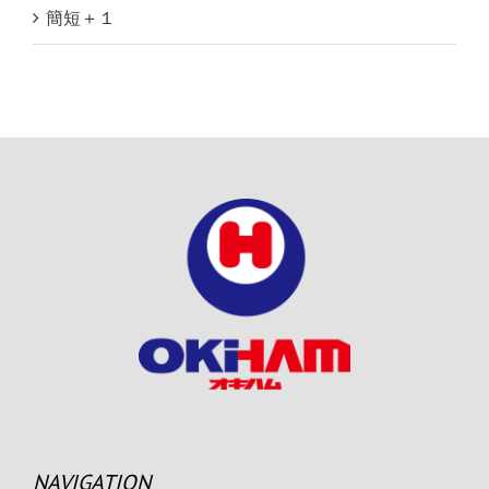
簡短＋１
NAVIGATION