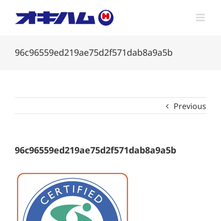
Skip
to
content
96c96559ed219ae75d2f571dab8a9a5b
Previous
96c96559ed219ae75d2f571dab8a9a5b