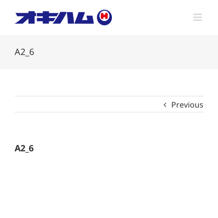
Skip
to
content
A2_6
Previous
A2_6