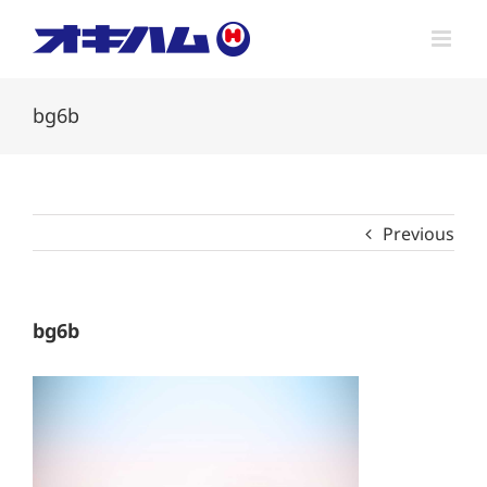
Skip
to
content
bg6b
Previous
bg6b