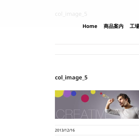
Skip
to
col_image_5
content
Home
商品案内
工
col_image_5
2013/12/16