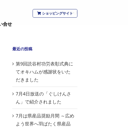
Home
/
col_image_5
ショッピングサイト
い合せ
最近の投稿
第9回読谷村功労表彰式典に
てオキハムが感謝状をいた
だきました
7月4日放送の「ぐしけんさ
ん」で紹介されました
7月は県産品奨励月間 ～広め
よう世界へ羽ばたく県産品