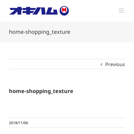
Skip
to
content
home-shopping_texture
Previous
home-shopping_texture
2018/11/06