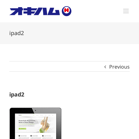
Skip
to
content
ipad2
Previous
ipad2