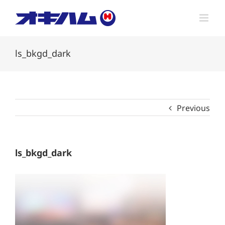
Skip
to
content
ls_bkgd_dark
Previous
ls_bkgd_dark