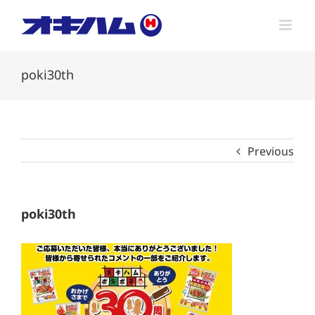
Skip
to
content
poki30th
Previous
poki30th