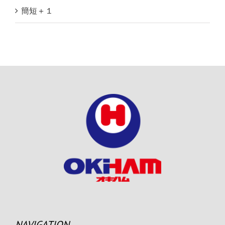
簡短＋１
NAVIGATION