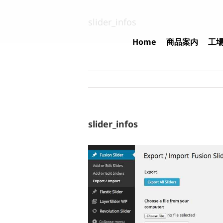
Skip
to
slider_infos
content
Home
商品案内
工
slider_infos