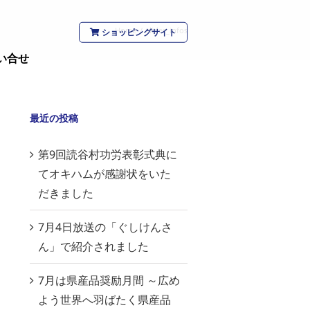
Home
/
slider_infos
ショッピングサイト
い合せ
最近の投稿
第9回読谷村功労表彰式典に
てオキハムが感謝状をいた
だきました
7月4日放送の「ぐしけんさ
ん」で紹介されました
7月は県産品奨励月間 ～広め
よう世界へ羽ばたく県産品